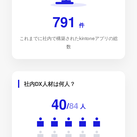
791
件
これまでに社内で構築されたkintoneアプリの総
数
社内DX人材は何人？
40
/
84
人