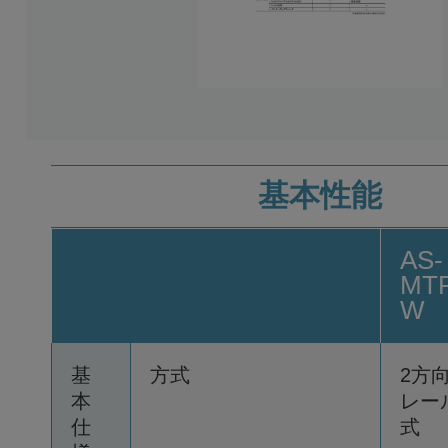
基本性能
AS-
MTF
W
基
方式
2方
本
レー
仕
式