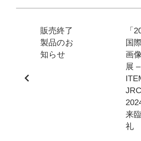
販売終了
「2
製品のお
国
知らせ
画
展 –
ITE
JR
20
来
礼