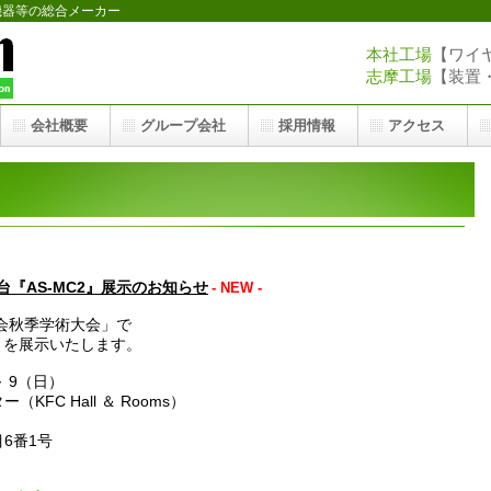
機器等の総合メーカー
本社工場
【ワイヤー
志摩工場
【装置・医
会社概要
グループ会社
採用情報
アクセス
台『AS-MC2』展示のお知らせ
- NEW -
会秋季学術大会」で
2』を展示いたします。
 9（日）
C Hall ＆ Rooms）
番1号