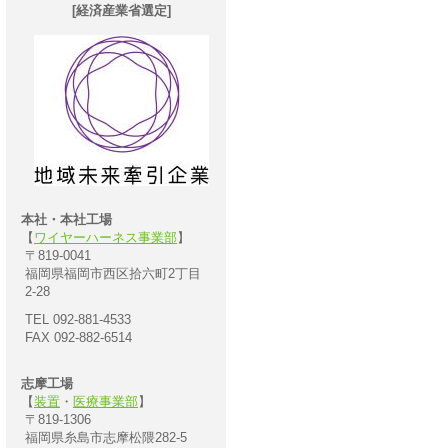
[経済産業省選定]
本社・本社工場
【
ワイヤーハーネス事業部
】
〒819-0041
福岡県福岡市西区拾六町2丁目
2-28
TEL 092-881-4533
FAX 092-882-6514
志摩工場
【
装置
・
医療事業部
】
〒819-1306
福岡県糸島市志摩松隈282-5