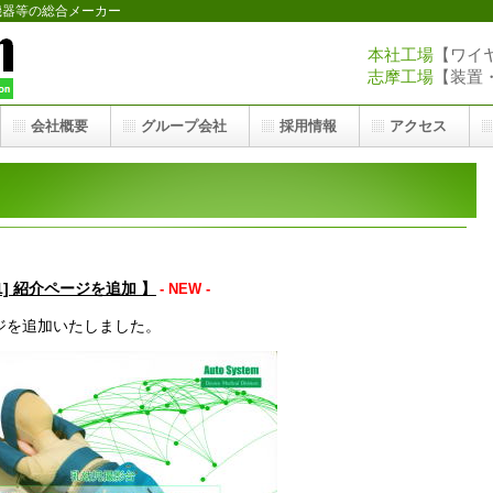
機器等の総合メーカー
本社工場
【ワイヤー
志摩工場
【装置・医
会社概要
グループ会社
採用情報
アクセス
1] 紹介ページを追加 】
- NEW -
ジを追加いたしました。