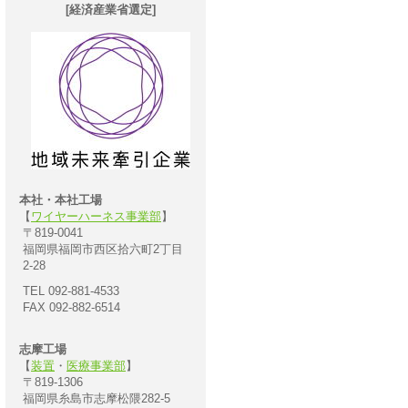
[経済産業省選定]
本社・本社工場
【
ワイヤーハーネス事業部
】
〒819-0041
福岡県福岡市西区拾六町2丁目
2-28
TEL 092-881-4533
FAX 092-882-6514
志摩工場
【
装置
・
医療事業部
】
〒819-1306
福岡県糸島市志摩松隈282-5