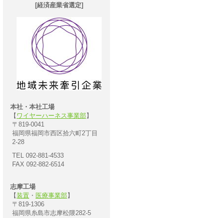
[経済産業省選定]
本社・本社工場
【
ワイヤーハーネス事業部
】
〒819-0041
福岡県福岡市西区拾六町2丁目
2-28
TEL 092-881-4533
FAX 092-882-6514
志摩工場
【
装置
・
医療事業部
】
〒819-1306
福岡県糸島市志摩松隈282-5