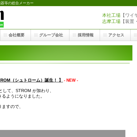
機器等の総合メーカー
本社工場
【ワイヤー
志摩工場
【装置・医
会社概要
グループ会社
採用情報
アクセス
 STROM（シュトローム）誕生！ 】
- NEW -
して、STROM が加わり、
きるようになりました。
りますので、